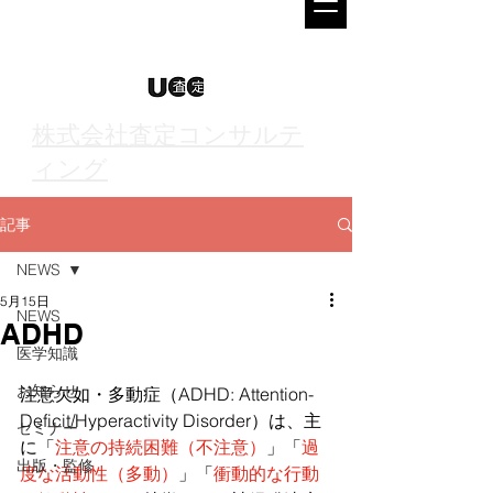
株式会社査定コンサルテ
ィング
記事
NEWS
5月15日
NEWS
ADHD
医学知識
お知らせ
注意欠如・多動症（ADHD: Attention-
Deficit/Hyperactivity Disorder）は、主
セミナー
に「
注意の持続困難（不注意）
」「
過
出版・監修
度な活動性（多動）
」「
衝動的な行動