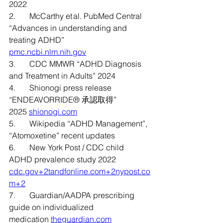
2022  
2.       McCarthy et al. PubMed Central 
“Advances in understanding and 
treating ADHD”      
pmc.ncbi.nlm.nih.gov
3.       CDC MMWR “ADHD Diagnosis 
and Treatment in Adults” 2024 
4.       Shionogi press release 
“ENDEAVORRIDE® 承認取得” 
2025 
shionogi.com
5.       Wikipedia “ADHD Management”, 
“Atomoxetine” recent updates 
6.       New York Post / CDC child 
ADHD prevalence study 2022   
cdc.gov
+
2tandfonline.com
+
2nypost.co
m
+2
7.       Guardian/AADPA prescribing 
guide on individualized 
medication 
theguardian.com