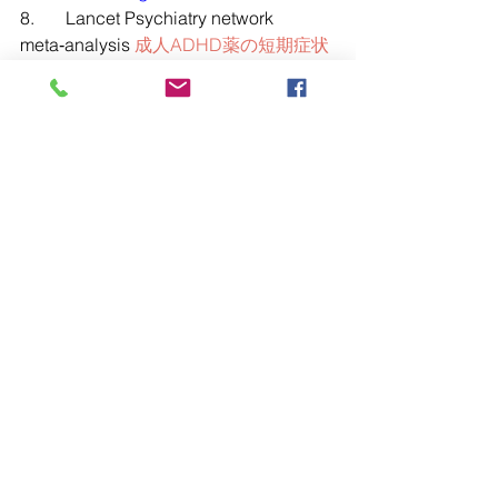
8.       Lancet Psychiatry network 
meta‑analysis 
成人ADHD薬の短期症状
改善報告
pmc.ncbi.nlm.nih.gov
+
15thesun.co.uk
+
15shionogi.com
+15
9.       British Journal of Psychiatry、生
存率低下研究
adelaidenow.com.au
ADHD
注意欠如多動症
発達障害
大人のADHD
メンタルヘルス
不注意
多動
衝動性
忘れっぽい
時間管理が下手
成人のADHD
査定カフェブログ