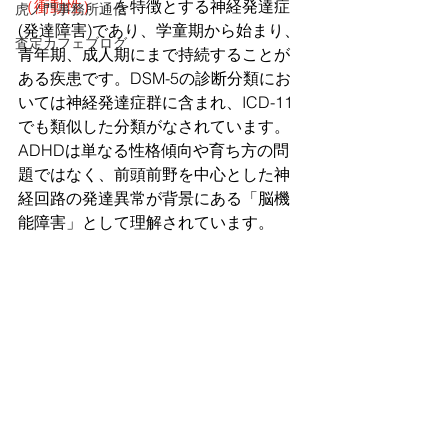
（衝動性）
」を特徴とする神経発達症
虎ノ門事務所通信
(発達障害)であり、学童期から始まり、
査定カフェブログ
青年期、成人期にまで持続することが
ある疾患です。DSM-5の診断分類にお
いては神経発達症群に含まれ、ICD-11
でも類似した分類がなされています。
ADHDは単なる性格傾向や育ち方の問
題ではなく、前頭前野を中心とした神
経回路の発達異常が背景にある「脳機
能障害」として理解されています。