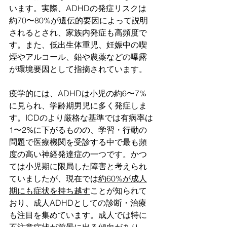
います。実際、ADHDの発症リスクは
約70〜80%が遺伝的要因によって説明
されるとされ、家族内発症も高頻度で
す。また、低出生体重児、妊娠中の喫
煙やアルコール、鉛や農薬などの曝露
が環境要因として指摘されています。
疫学的には、ADHDは小児の約6〜7%
に見られ、学齢期男児に多く発症しま
す。ICDのより厳格な基準では有病率は
1〜2%に下がるものの、学習・行動の
問題で医療機関を受診する中で最も頻
度の高い神経発達症の一つです。かつ
ては小児期に限局した障害と考えられ
ていましたが、現在では
約60%が成人
期にも症状を持ち越す
ことが知られて
おり、成人ADHDとしての診断・治療
も注目を集めています。成人では特に