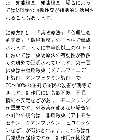
た、知能検査、発達検査、場合によっ
てはMRI等の画像検査が補助的に活用さ
れることもあります。
治療方針は、「薬物療法」「心理社会
的支援」「環境調整」の三本柱で構成
されます。とくに中等度以上のADHD
においては、薬物療法の有効性が数多
くの研究で証明されています。第一選
択薬は中枢刺激薬（メチルフェニデー
ト製剤、アンフェタミン製剤）で、
70〜80%の症例で症状の改善が期待で
きます。副作用には食欲不振、不眠、
情動不安定などがあり、モニタリング
が重要です。刺激薬が使えない場合や
不耐容の場合は、非刺激薬（アトモキ
セチン、グアンファシン、ビロキサジ
ンなど）が選択されます。これらは作
用発現が緩徐ですが、副作用が比較的