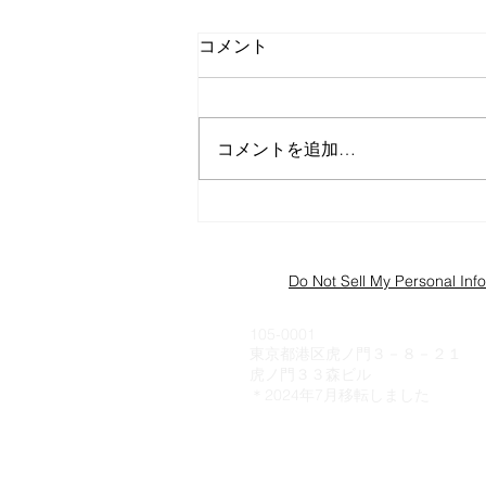
コメント
コメントを追加…
椎骨脳底動脈動脈瘤破裂
Do Not Sell My Personal Inf
Office
105-0001
東京都港区虎ノ門３－８－２１
虎ノ門３３森ビル
​＊2024年7月移転しました
ACCESS​ - MAP