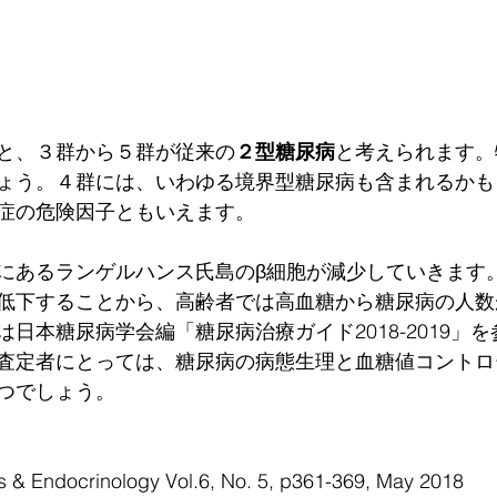
と、３群から５群が従来の
２型糖尿病
と考えられます。
ょう。４群には、いわゆる境界型糖尿病も含まれるかも
症の危険因子ともいえます。
にあるランゲルハンス氏島のβ細胞が減少していきます
低下することから、高齢者では高血糖から糖尿病の人数
日本糖尿病学会編「糖尿病治療ガイド2018-2019」
査定者にとっては、糖尿病の病態生理と血糖値コントロ
つでしょう。 
s & Endocrinology Vol.6, No. 5, p361-369, May 2018