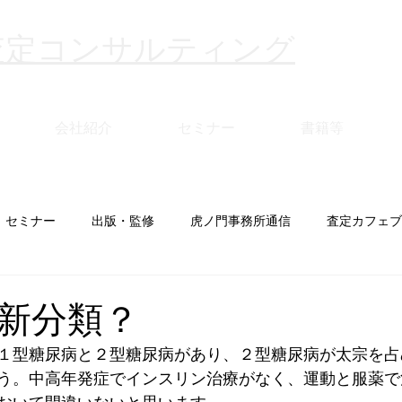
査定コンサルティング
会社紹介
セミナー
書籍等
セミナー
出版・監修
虎ノ門事務所通信
査定カフェブ
新分類？
１型糖尿病と２型糖尿病があり、２型糖尿病が太宗を占
う。中高年発症でインスリン治療がなく、運動と服薬で