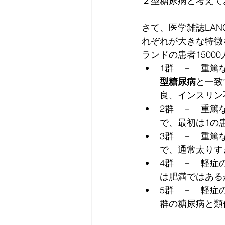
２型糖尿病と考えて
さて、医学雑誌LANCET 
れぞれが大きな特徴
ランドの患者150
1群　－　重篤な自己
型糖尿病
と一致
良、インスリン
2群　－　重篤なインス
で、最初は1の
3群　－　重篤なインス
で、通常太りす
4群　－　軽症の肥満
は肥満ではある
5群　－　軽症の年齢
群の糖尿病と類