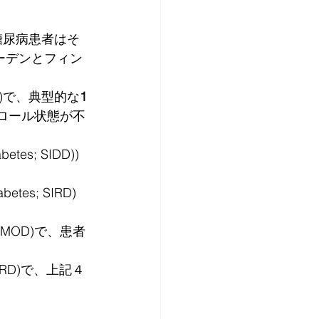
ると、糖尿病患者はそ
ーデンとフィン
AID)で、典型的な
1
ロール状態が不
es; SIDD))
tes; SIRD)
; MOD)で、患者
MARD)で、上記４