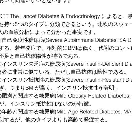
おいて間違いないと思います。
The Lancet Diabetes & Endocrinology によ
を持つ5つのタイプに分類できるという。北欧のスウェ
00人の血液分析によって分かった事実です。
免疫性糖尿病(Severe Autoimmune Diabetes; S
する。若年発症で、相対的にBMIは低く、代謝のコント
不足と
自己抗体陽性
が特徴である。
リン欠乏症の糖尿病(Severe Insulin-Deficient Diabet
患者に非常に似ている。ただし
自己抗体は陰性
である。
リン抵抗性の糖尿病(Severe Insulin-Resistant Diabe
ぎ、つまりBMIが高く、
インスリン抵抗性が著明
。
と関連する糖尿病(Mild Obesity-Related Diabetes
が、インスリン抵抗性はないのが特徴。
と関連する糖尿病(Mild Age-Related Diabetes; 
似するが、他のタイプよりも高齢で発症する。