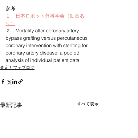
参考
１．日本ロボット外科学会（動画あ
り）
２．Mortality after coronary artery 
bypass grafting versus percutaneous 
coronary intervention with stenting for 
coronary artery disease: a pooled 
analysis of individual patient data 
査定カフェブログ
すべて表示
最新記事