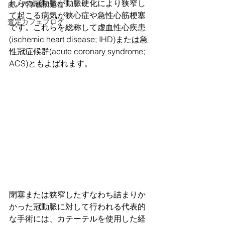
れらの冠動脈が動脈硬化により狭窄し
虎ノ門事務所通信
て起こる病気が狭心症や急性心筋梗塞
査定カフェブログ
です。これらを総称して虚血性心疾患
(ischemic heart disease; IHD)または急
性冠症候群(acute coronary syndrome; 
ACS)ともよばれます。
閉塞または狭窄したすなわち詰まりか
かった冠動脈に対して行われる代表的
な手術には、カテーテルを使用した経