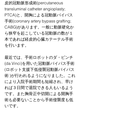
皮的冠動脈形成術(percutaneous 
transluminal catheter angioplasty; 
PTCA)と、開胸による冠動脈バイパス
手術(coronary artery bypass grafting; 
CABG)があります。一般に動脈硬化か
ら狭窄を起こしている冠動脈の数が１
本であれば経皮的心臓カテーテル手術
を行います。
最近では、手術ロボットのダ・ビンチ
(da Vinci)を用いた冠動脈バイパス手術
(ロボット支援下低侵襲冠動脈バイパス
術 )が行われるようになりました。これ
により入院手術期間も短縮され、早け
れば３日間で退院できる人もいるよう
です。また胸骨正中切開による開胸手
術も必要ないことから手術侵襲度も低
いです。