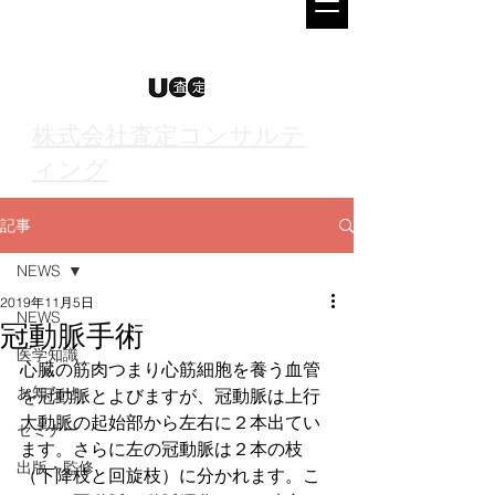
株式会社査定コンサルテ
ィング
記事
NEWS
2019年11月5日
NEWS
冠動脈手術
医学知識
心臓の筋肉つまり心筋細胞を養う血管
お知らせ
を冠動脈とよびますが、冠動脈は上行
大動脈の起始部から左右に２本出てい
セミナー
ます。さらに左の冠動脈は２本の枝
出版・監修
（下降枝と回旋枝）に分かれます。こ