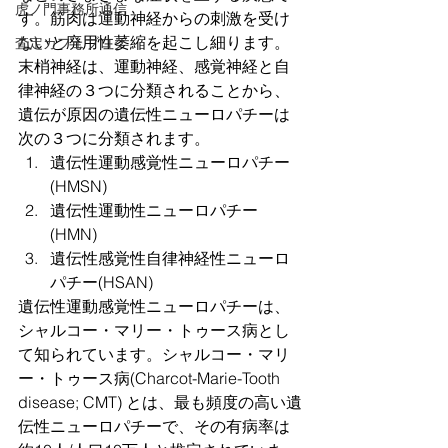
虎ノ門事務所通信
す。筋肉は運動神経からの刺激を受け
ないと廃用性萎縮を起こし細ります。
査定カフェブログ
末梢神経は、運動神経、感覚神経と自
律神経の３つに分類されることから、
遺伝が原因の遺伝性ニューロパチーは
次の３つに分類されます。
遺伝性運動感覚性ニューロパチー
(HMSN)
遺伝性運動性ニューロパチー
(HMN)
遺伝性感覚性自律神経性ニューロ
パチー(HSAN)
遺伝性運動感覚性ニューロパチーは、
シャルコー・マリー・トゥース病とし
て知られています。シャルコー・マリ
ー・トゥース病(Charcot-Marie-Tooth 
disease; CMT) とは、最も頻度の高い遺
伝性ニューロパチーで、その有病率は