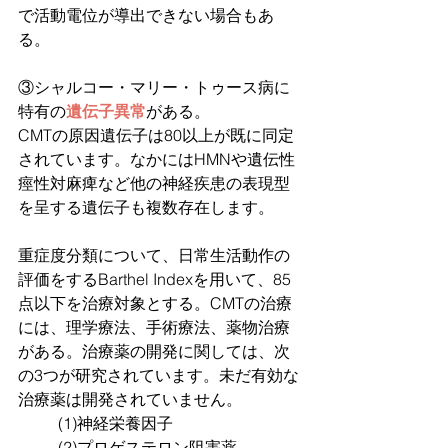
で活動電位が導出できない場合もあ
る。
③シャルコー・マリー・トゥース病に
特有の
遺伝子異常
がある。
CMTの原因遺伝子は80以上が既に同定
されています。なかにはHMNや遺伝性
痙性対麻痺など他の神経疾患の表現型
を呈する遺伝子も複数存在します。
重症度分類について、日常生活動作の
評価をするBarthel Indexを用いて、85
点以下を治療対象とする。CMTの治療
には、理学療法、手術療法、薬物治療
がある。治療薬の開発に関しては、次
の3つが研究されています。未だ有効な
治療薬は開発されていません。
	(1)神経栄養因子
	(2)プロゲステロン阻害薬