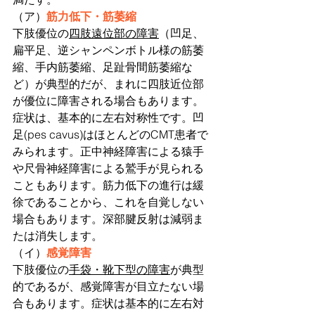
（ア）
筋力低下・筋萎縮
下肢優位の
四肢遠位部の障害
（凹足、
扁平足、逆シャンペンボトル様の筋萎
縮、手内筋萎縮、足趾骨間筋萎縮な
ど）が典型的だが、まれに四肢近位部
が優位に障害される場合もあります。
症状は、基本的に左右対称性です。凹
足(pes cavus)はほとんどのCMT患者で
みられます。正中神経障害による猿手
や尺骨神経障害による鷲手が見られる
こともあります。筋力低下の進行は緩
徐であることから、これを自覚しない
場合もあります。深部腱反射は減弱ま
たは消失します。
（イ）
感覚障害
下肢優位の
手袋・靴下型の障害
が典型
的であるが、感覚障害が目立たない場
合もあります。症状は基本的に左右対