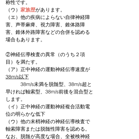
称性です。
（ウ）
家族歴
があります。
（エ）他の疾病によらない自律神経障
害、声帯麻痺、視力障害、錐体路障
害、錐体外路障害などの合併を認める
場合もあります。
②神経伝導検査の異常（のうち２項
目）を満たす。
（ア）正中神経の運動神経伝導速度が
38m/s以下
　　　38m/s未満を脱髄型、38m/s超と
早ければ軸索型、38m/s前後を混合型と
します。
（イ）正中神経の運動神経複合活動電
位の明らかな低下
（ウ）他の末梢神経の神経伝導検査で
軸索障害または脱髄性障害を認める。
なお、脱髄が高度な場合、全被検神経