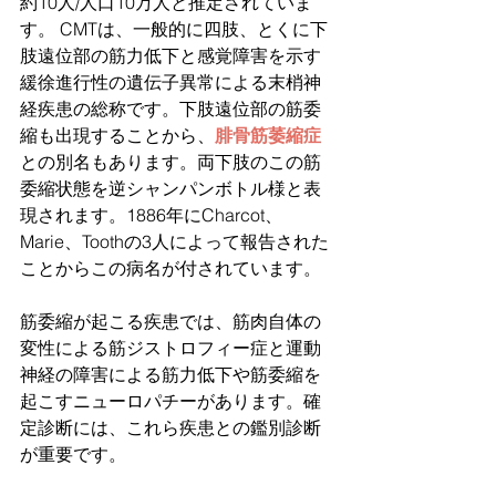
約10人/人口10万人と推定されていま
す。 CMTは、一般的に四肢、とくに下
肢遠位部の筋力低下と感覚障害を示す
緩徐進行性の遺伝子異常による末梢神
経疾患の総称です。下肢遠位部の筋委
縮も出現することから、
腓骨筋萎縮症
との別名もあります。両下肢のこの筋
委縮状態を逆シャンパンボトル様と表
現されます。1886年にCharcot、
Marie、Toothの3人によって報告された
ことからこの病名が付されています。
筋委縮が起こる疾患では、筋肉自体の
変性による筋ジストロフィー症と運動
神経の障害による筋力低下や筋委縮を
起こすニューロパチーがあります。確
定診断には、これら疾患との鑑別診断
が重要です。