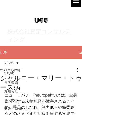
株式会社査定コンサルテ
ィング
記事
NEWS
2022年1月28日
NEWS
シャルコー・マリー・トゥ
医学知識
ース病
お知らせ
ニューロパチー(neuropahty)とは、全身
セミナー
に分布する末梢神経が障害されること
で、手足のしびれ、筋力低下や筋委縮
出版・監修
などのさまざまな症状を呈する疾患で