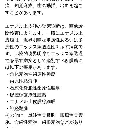
痛、知覚麻痺、歯の動揺、出血を起こ
すことがあります。
エナメル上皮腫の臨床診断は、画像診
断検査によります
。一般にエナメル上
皮腫は、境界明瞭な単房性あるいは多
房性のエックス線透過性を示す病変で
す。
比較的境界明瞭なエックス線透過
性を示す病変として鑑別すべき腫瘍に
は以下の疾患があります。
・角化嚢胞性歯原性腫瘍
・歯原性粘液腫
・石灰化嚢胞性歯原性腫瘍
・腺腫様歯原性腫瘍
・エナメル上皮腫線維腫
・神経鞘腫
その他に、単純性骨膿胞、脈瘤性骨嚢
胞、含歯性嚢胞、歯根嚢胞などがあり