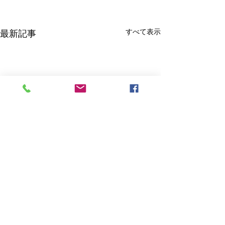
すべて表示
最新記事
ADHD
多形腺腫
コメント