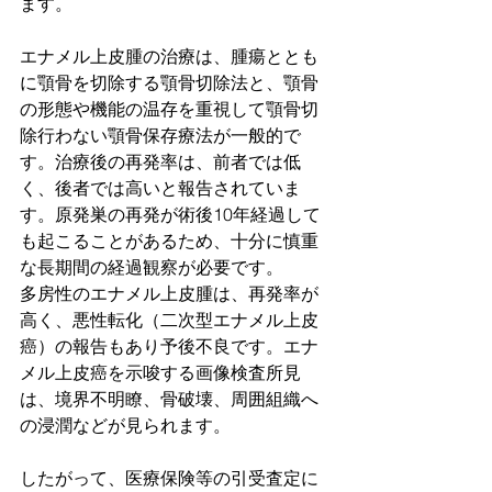
ます。
エナメル上皮腫の治療は、腫瘍ととも
に顎骨を切除する顎骨切除法と、顎骨
の形態や機能の温存を重視して顎骨切
除行わない顎骨保存療法が一般的で
す。治療後の再発率は、前者では低
く、後者では高いと報告されていま
す。原発巣の再発が術後10年経過して
も起こることがあるため、十分に慎重
な長期間の経過観察が必要です。
多房性のエナメル上皮腫は、再発率が
高く、悪性転化（二次型エナメル上皮
癌）の報告もあり予後不良です。エナ
メル上皮癌を示唆する画像検査所見
は、境界不明瞭、骨破壊、周囲組織へ
の浸潤などが見られます。
したがって、医療保険等の引受査定に