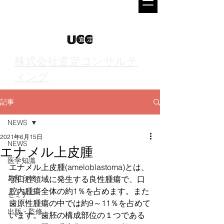
株式会社査定コンサルテ
ィング
記事
NEWS
2021年6月15日
NEWS
エナメル上皮腫
医学知識
エナメル上皮腫(ameloblastoma)とは、
お知らせ
顎口腔領域に発生する良性腫瘍で、口
腔内腫瘍全体の約1％を占めます。また
セミナー
歯原性腫瘍の中では約9～11％を占めて
出版・監修
います。歯胚の構成部位の１つである