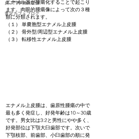
エナメル器が腫瘍化することで起こり
虎ノ門事務所通信
ます。肉眼的腫瘍像によって次の３種
査定カフェブログ
類に分類されます。
（１） 単嚢胞型エナメル上皮腫
（２） 骨外型/周辺型エナメル上皮腫
（３） 転移性エナメル上皮腫
エナメル上皮腫は、歯原性腫瘍の中で
最も多く発症し、好発年齢は10～30歳
です。男女比は3:2と男性にやや多く、
好発部位は下顎大臼歯部です。次いで
下顎枝部、前歯部、小臼歯部の順に発