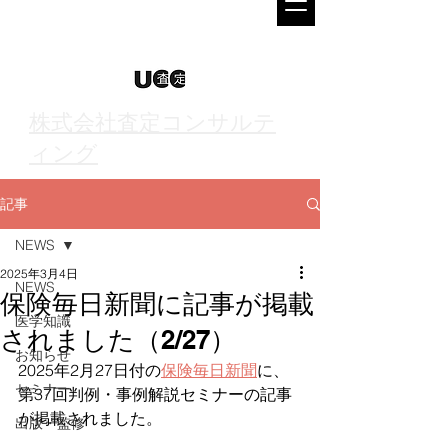
株式会社査定コンサルテ
ィング
記事
NEWS
2025年3月4日
NEWS
保険毎日新聞に記事が掲載
医学知識
されました（2/27）
お知らせ
2025年2月27日付の
保険毎日新聞
に、
セミナー
第37回判例・事例解説セミナーの記事
が掲載されました。
出版・監修