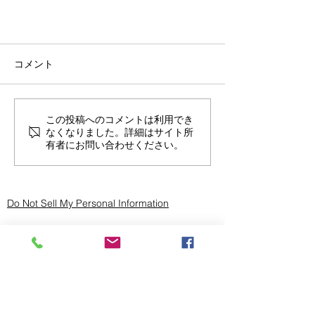
コメント
この投稿へのコメントは利用でき
なくなりました。詳細はサイト所
有者にお問い合わせください。
保険毎日新聞に記事が掲載されま
した（8/27）
Do Not Sell My Personal Information
Office
105-0001
東京都港区虎ノ門３－８－２１
虎ノ門３３森ビル
​＊2024年7月移転しました