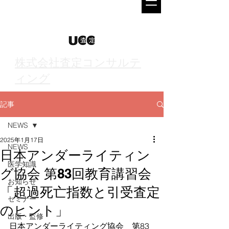
株式会社査定コンサルテ
ィング
記事
NEWS
2025年1月17日
NEWS
日本アンダーライティン
医学知識
グ協会 第83回教育講習会
お知らせ
「超過死亡指数と引受査定
セミナー
のヒント」
出版・監修
日本アンダーライティング協会　第83