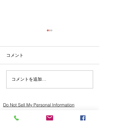
コメント
コメントを追加…
明治安田生命様「MY健康
日本アンダーラ
経営6月号」に牧野ドクタ
グ協会年次大会
ーの連載記事が公開され
ました。
Do Not Sell My Personal Information
Office
105-0001
東京都港区虎ノ門３－８－２１
虎ノ門３３森ビル