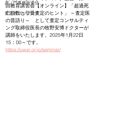
虎ノ門事務所通信
回教育講習会【オンライン】「超過死
亡指数と引受査定のヒント」 ～査定医
査定カフェブログ
の昔語り～　として査定コンサルティ
ング取締役医長の牧野安博ドクターが
講師をいたします。2025年1月22日 
15：00～です。
https://uwaj.or.jp/seminar/