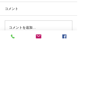
コメント
コメントを追加…
明治安田生命様「MY健康
明治安田生命様
経営6月号」に牧野ドクタ
経営5月号」に
ーの連載記事が公開され
ーの連載記事が
ました。
ました。
Do Not Sell My Personal Information
Office
105-0001
東京都港区虎ノ門３－８－２１
虎ノ門３３森ビル
​＊2024年7月移転しました
ACCESS​ - MAP
個人情報の保護に関する基本方針