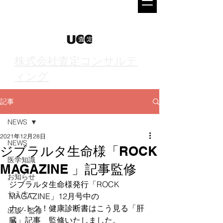
株式会社査定コンサルテ
ィング
記事
NEWS
2021年12月28日
NEWS
ジブラルタ生命様「ROCK
医学知識
MAGAZINE 」記事監修
お知らせ
ジブラルタ生命様発行「ROCK　
セミナー
MAGAZINE」12月号中の
ナットク！健康診断書はこう見る「肝
出版・監修
臓」記事　監修いたしました。