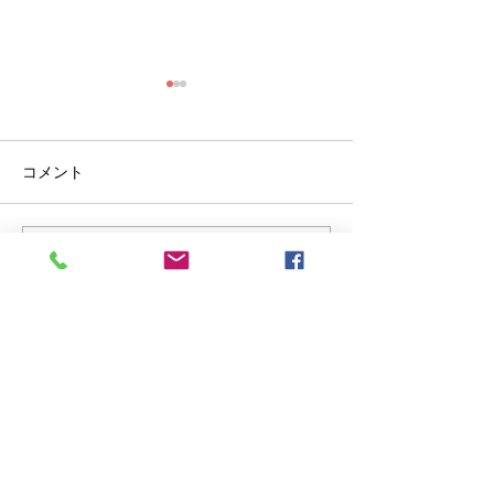
コメント
コメントを追加…
明治安田生命様「MY健康
明治安田生命様
経営6月号」に牧野ドクタ
経営5月号」に
ーの連載記事が公開され
ーの連載記事が
ました。
ました。
Do Not Sell My Personal Information
Office
105-0001
東京都港区虎ノ門３－８－２１
虎ノ門３３森ビル
​＊2024年7月移転しました