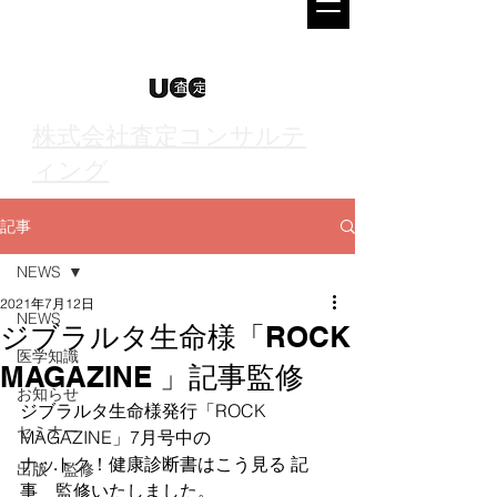
株式会社査定コンサルテ
ィング
記事
NEWS
2021年7月12日
NEWS
ジブラルタ生命様「ROCK
医学知識
MAGAZINE 」記事監修
お知らせ
ジブラルタ生命様発行「ROCK　
セミナー
MAGAZINE」7月号中の
ナットク！健康診断書はこう見る 記
出版・監修
事　監修いたしました。