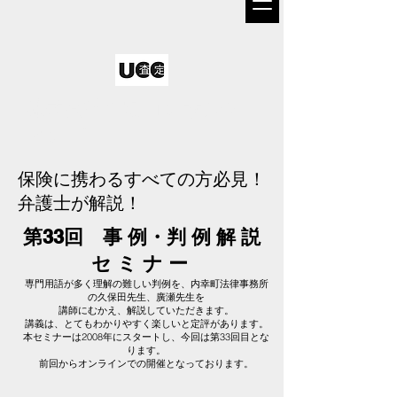
株式会社査定コンサルテ
ィング
保険に携わるすべての方必見！
弁護士が解説！
第33回 事 例・判 例 解 説
セ ミ ナ ー
専門用語が多く理解の難しい判例を、内幸町法律事務所
の久保田先生、廣瀬先生を
講師にむかえ、解説していただきます。
講義は、とてもわかりやすく楽しいと定評があります。
本セミナーは2008年にスタートし、今回は第33回目とな
ります。
前回からオンラインでの開催となっております。