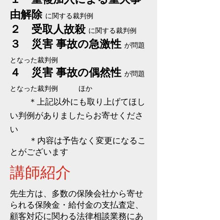
由解除
に関する裁判例
２
受取人故殺
に関する裁判例
３
災害 事故の急激性
が問題
となった裁判例
４
災害 事故の偶然性
が問題
となった裁判例 ほか
​
＊上記以外にも取り上げてほし
い判例がありましたらお寄せくださ
い
＊内容は予告なく変更になるこ
とがございます
講師紹介
​先生方は、多数の保険会社から寄せ
られる保険金・給付金の支払査定、
顧客対応に関わる法律相談業務にあ