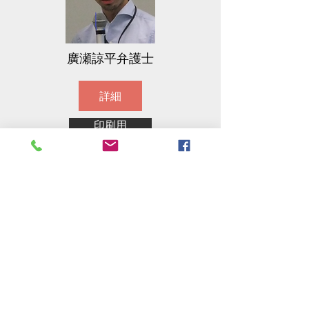
​廣瀬諒平弁護士
詳細
印刷用
（FAXでのお申込み可）
Do Not Sell My Personal Information
Office
105-0001
東京都港区虎ノ門３－８－２１
虎ノ門３３森ビル
​＊2024年7月移転しました
ACCESS​ - MAP