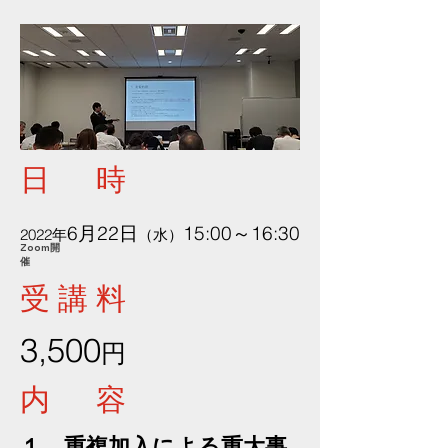
日 時
6月22日
15:00～16:30
2022年
（水）
Zoom開
催
受 講 料
3,500
円
内 容
１
重複加入による重大事