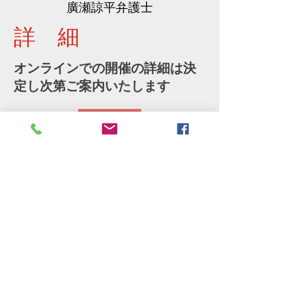
​廣瀬諒平弁護士
詳 細
オンラインでの開催の詳細は決
定し次第ご案内いたします
詳細
Share
​Webからお申し込みの方
参加申し込み（FAX）
印刷してお申し込みください（準備
中）
Do Not Sell My Personal Information