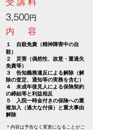
受 講 料
3,500
円
内 容
１ 自殺免責（精神障害中の自
殺）
２ 災害（偶然性、故意・重過失
免責等）
３ 告知義務違反による解除（解
除の査定、通知等の実務を含む）
４ 未成年後見人による保険契約
の締結等と利益相反
５ 入院一時金付きの保険への重
複加入（過大な付保）と重大事由
解除
​＊内容は予告なく変更になることがご