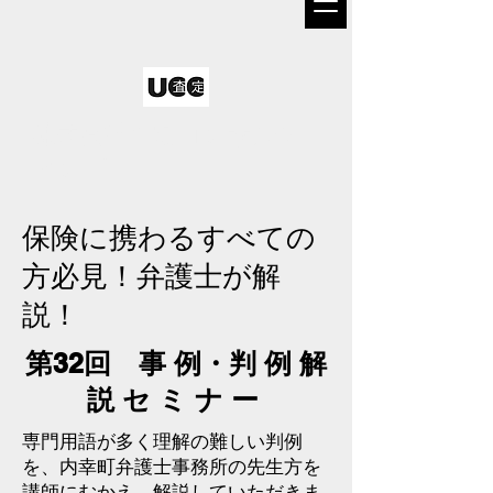
株式会社査定コンサルテ
ィング
保険に携わるすべての
方必見！弁護士が解
説！
第32回 事 例・判 例 解
説 セ ミ ナ ー
専門用語が多く理解の難しい判例
を、内幸町弁護士事務所の先生方を
講師にむかえ、解説していただきま