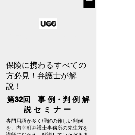
株式会社査定コンサルテ
ィング
保険に携わるすべての
方必見！弁護士が解
説！
第32回 事 例・判 例 解
説 セ ミ ナ ー
専門用語が多く理解の難しい判例
を、内幸町弁護士事務所の先生方を
講師にむかえ、解説していただきま