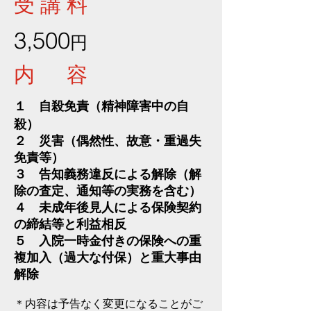
受 講 料
3,500
円
内 容
１ 自殺免責（精神障害中の自
殺）
２ 災害（偶然性、故意・重過失
免責等）
３ 告知義務違反による解除（解
除の査定、通知等の実務を含む）
４ 未成年後見人による保険契約
の締結等と利益相反
５ 入院一時金付きの保険への重
複加入（過大な付保）と重大事由
解除
​＊内容は予告なく変更になることがご