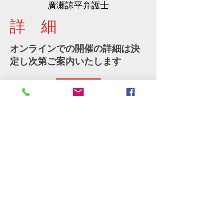
​廣瀬諒平弁護士
詳 細
オンラインでの開催の詳細は決
定し次第ご案内いたします
詳細
Share
​Webからお申し込みの方
参加申し込み（FAX）
印刷してお申し込みください（準備
中）
Do Not Sell My Personal Information