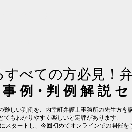
査定コンサルティング
会社紹介
セミナー
書籍等
るすべての方必見！
事 例・判 例 解 説 セ
の難しい判例を、内幸町弁護士事務所の先生方を
とてもわかりやすく楽しいと定評があります。
8年にスタートし、今回初めてオンラインでの開催を