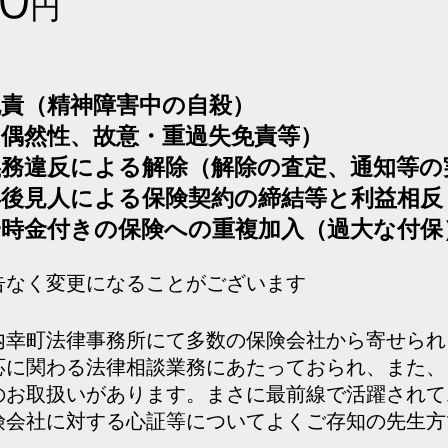
円
免責（精神障害中の自殺）
（偶然性、故意・重過失免責等）
義務違反による解除（解除の査定、通知等の
年後見人による保険契約の締結等と利益相反
一時金付きの保険への重複加入（過大な付保
予告なく変更になることがございます
、内幸町法律事務所にて多数の保険会社から寄せら
応に関わる法律相談業務にあたっておられ、また、
のお取扱いがあります。まさに最前線で活躍されて
険会社に対する心証等についてよくご存知の先生方