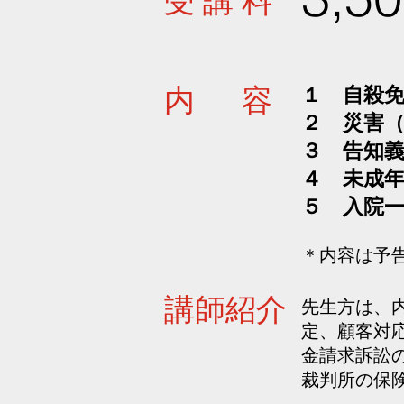
受 講 料
１ 自殺
内 容
２ 災害
３ 告知
４ 未成
５ 入院
​＊内容は
講師紹介
​先生方は
定、顧客対
金請求訴訟
裁判所の保