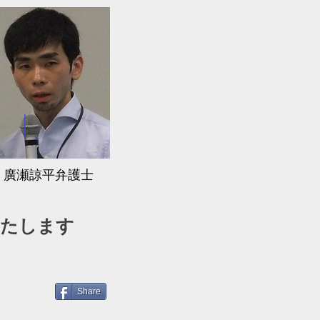
​廣瀬諒平弁護士
いたします
Share