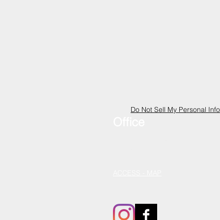
Do Not Sell My Personal Inf
Office
105-0001
東京都港区虎ノ門３－８－２１
虎ノ門３３森ビル
​＊2024年7月移転しました
ACCESS​ - MAP